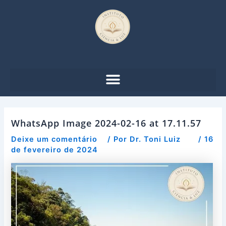
Ir
Post
para
navigation
o
conteúdo
WhatsApp Image 2024-02-16 at 17.11.57
Deixe um comentário
/ Por
Dr. Toni Luiz
/
16
de fevereiro de 2024