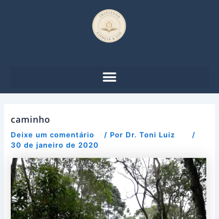
Ir
Post
para
navigation
o
conteúdo
caminho
Deixe um comentário
/ Por
Dr. Toni Luiz
/
30 de janeiro de 2020