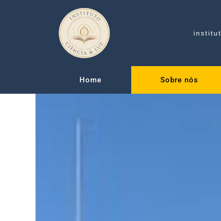
Ir
para
o
instit
conteúdo
Home
Sobre nós