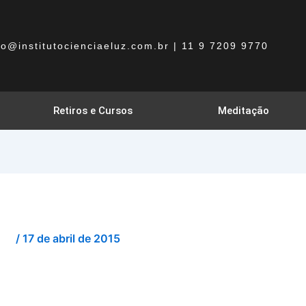
uto@institutocienciaeluz.com.br | 11 9 7209 9770
Retiros e Cursos
Meditação
/
17 de abril de 2015