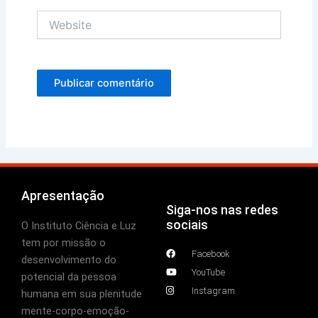
Website
Apresentação
Siga-nos nas redes
sociais
O Instituto Ciência e Luz
tem por missão o
Facebook
desenvolvimento do
YouTube
potencial da pessoa
Instagram
humana em sua plenitude
mente-corpo-emoção-