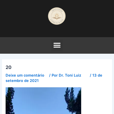
Ir
para
o
conteúdo
20
Deixe um comentário
/ Por
Dr. Toni Luiz
/
13 de
setembro de 2021