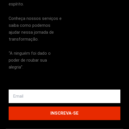
espírito.
Conheça nossos serviços e
saiba como podemos
ajudar nessa jornada de
transformação.
“A ninguém foi dado o
poder de roubar sua
alegria”.
Email
INSCREVA-SE