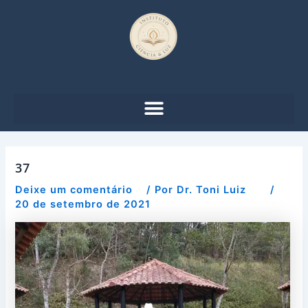
Ir
Post
para
navigation
o
conteúdo
37
Deixe um comentário
/ Por
Dr. Toni Luiz
/
20 de setembro de 2021